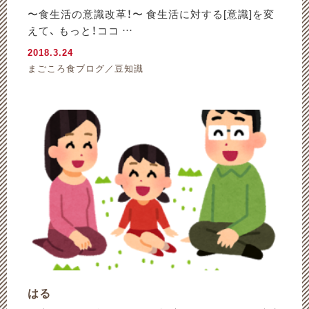
〜食生活の意識改革！〜 食生活に対する[意識]を変
えて、 もっと！ココ …
2018.3.24
まごころ食ブログ／豆知識
はる