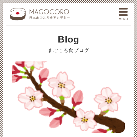
一般社団法人 日本まごころ食
メ
Blog
まごころ食ブログ