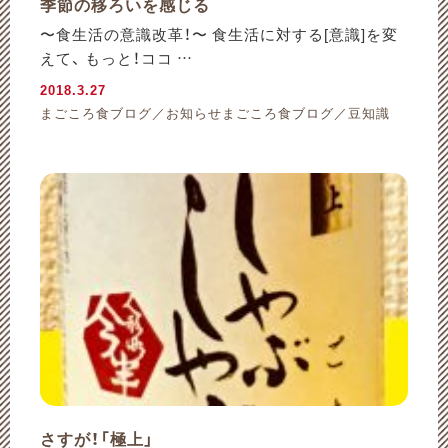
季節の移ろいを感じる
〜食生活の意識改革！〜 食生活に対する[意識]を変
えて、 もっと！ココ …
2018.3.27
まごころ食ブログ／お知らせまごころ食ブログ／豆知識
さすが！「極上」