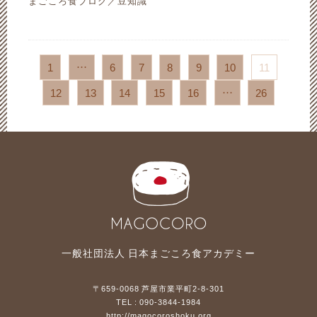
まごころ食ブログ／豆知識
1
…
6
7
8
9
10
11
12
13
14
15
16
…
26
一般社団法人 日本まごころ食アカデミー
〒659-0068 芦屋市業平町2-8-301
TEL :
090-3844-1984
http://magocoroshoku.org