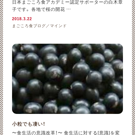
日本まごころ食アカデミー認定サポーターの白木章
子です。 各地で桜の開花 …
2018.3.22
まごころ食ブログ／マインド
小粒でも凄い！
〜食生活の意識改革！〜 食生活に対する[意識]を変