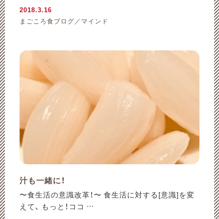
2018.3.16
まごころ食ブログ／マインド
汁も一緒に！
〜食生活の意識改革！〜 食生活に対する[意識]を変
えて、 もっと！ココ …